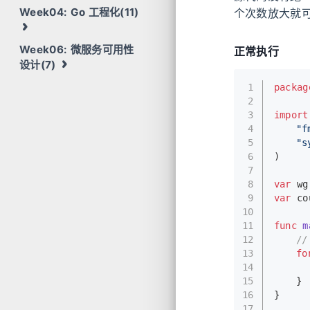
Week04: Go 工程化(11)
个次数放大就
Week06: 微服务可用性
正常执行
设计(7)
1
packag
2
3
import
4
"f
5
"s
6
)
7
8
var
 wg
9
var
 co
10
11
func
m
12
/
13
fo
14
15
	}
16
}
17