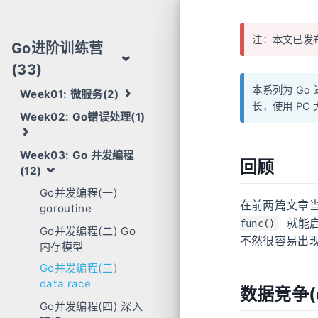
注：本文已发
Go进阶训练营
(33)
本系列为 Go
Week01: 微服务(2)
长，使用 PC
Week02: Go错误处理(1)
Week03: Go 并发编程
回顾
(12)
Go并发编程(一)
在前两篇文章当
goroutine
就能启
func()
Go并发编程(二) Go
不然很容易出现
内存模型
Go并发编程(三)
data race
数据竞争(da
Go并发编程(四) 深入