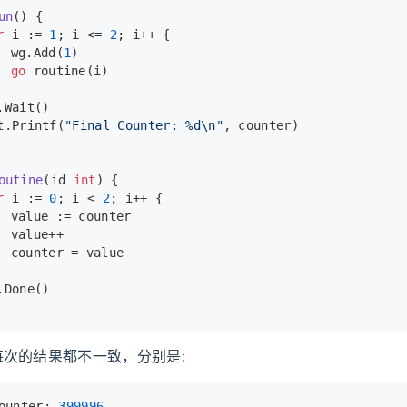
un
()
 {
r
 i := 
1
; i <= 
2
; i++ {
		wg.Add(
1
)
go
 routine(i)
g.Wait()
mt.Printf(
"Final Counter: %d\n"
, counter)
outine
(id 
int
)
 {
r
 i := 
0
; i < 
2
; i++ {
		value := counter
		value++
		counter = value
g.Done()
次的结果都不一致，分别是:
ounter: 
399996