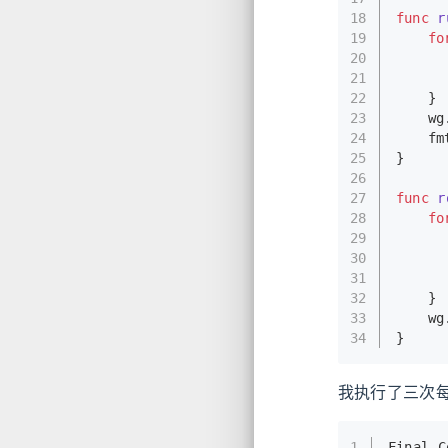
18
func
r
19
fo
20
21
22
	}
23
	w
24
	f
25
}
26
27
func
r
28
fo
29
30
31
32
	}
33
	w
34
}
我执行了三次每
1
Final C