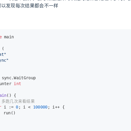
可以发现每次结果都会不一样
e
 main
 (
mt"
ync"
 sync.WaitGroup
unter 
int
ain
()
 {
/ 多跑几次来看结果
r
 i := 
0
; i < 
100000
; i++ {
		run()