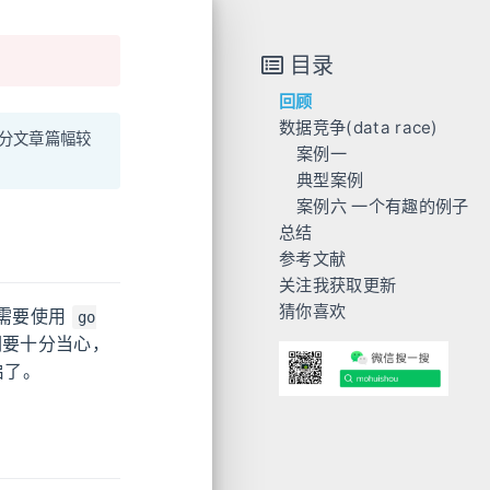
目录
回顾
数据竞争(data race)
部分文章篇幅较
案例一
典型案例
正常执行
案例二 在循环中启动 goroutine 引用临时变量
案例六 一个有趣的例子
data race 执行
案例三 一不小心就把变量共享了
总结
data race 配置
案例四 不受保护的全局变量
参考文献
案例五 未受保护的成员变量
关注我获取更新
猜你喜欢
只需要使用
go
们要十分当心，
启了。