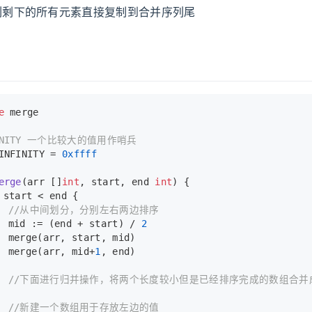
列剩下的所有元素直接复制到合并序列尾
e
 merge
FINITY 一个比较大的值用作哨兵
INFINITY = 
0xffff
erge
(arr []
int
, start, end 
int
)
 {
 start < end {
//从中间划分，分别左右两边排序
		mid := (end + start) / 
2
		merge(arr, start, mid)
		merge(arr, mid+
1
, end)
//下面进行归并操作，将两个长度较小但是已经排序完成的数组合并
//新建一个数组用于存放左边的值