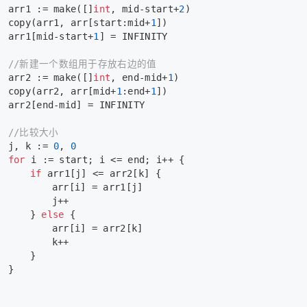
		arr1 := 
make
([]
int
, mid-start+
2
)
copy
(arr1, arr[start:mid+
1
])
		arr1[mid-start+
1
] = INFINITY
//新建一个数组用于存放右边的值
		arr2 := 
make
([]
int
, end-mid+
1
)
copy
(arr2, arr[mid+
1
:end+
1
])
		arr2[end-mid] = INFINITY
//比较大小
		j, k := 
0
, 
0
for
 i := start; i <= end; i++ {
if
 arr1[j] <= arr2[k] {
				arr[i] = arr1[j]
				j++
			} 
else
 {
				arr[i] = arr2[k]
				k++
			}
		}