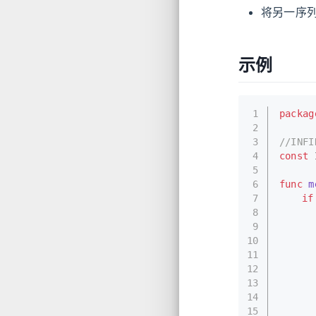
将另一序
示例
1
packag
2
3
//IN
4
const
 
5
6
func
m
7
if
8
9
10
11
12
13
14
15