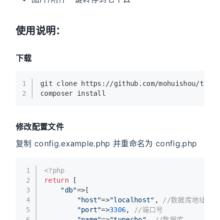
使用说明：
下载
1
git clone https:
//gi
thub.com
/mohuishou/
type
2
composer install
修改配置文件
复制 config.example.php 并重命名为 config.php
1
<?php
2
return
 [
3
"db"
=>[
4
"host"
=>
"localhost"
, 
//数据库地址
5
"port"
=>
3306
, 
//端口号
6
"name"
=>
"typecho"
, 
//数据库