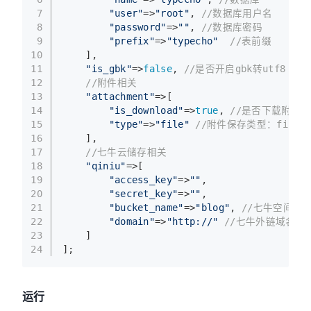
7
"user"
=>
"root"
, 
//数据库用户名
8
"password"
=>
""
, 
//数据库密码
9
"prefix"
=>
"typecho"
//表前缀
10
    ],
11
"is_gbk"
=>
false
, 
//是否开启gbk转utf8
12
//附件相关
13
"attachment"
=>[
14
"is_download"
=>
true
, 
//是否下载附件
15
"type"
=>
"file"
//附件保存类型：file 或
16
    ],
17
//七牛云储存相关
18
"qiniu"
=>[
19
"access_key"
=>
""
,
20
"secret_key"
=>
""
,
21
"bucket_name"
=>
"blog"
, 
//七牛空间名
22
"domain"
=>
"http://"
//七牛外链域名，必
23
    ]
24
];
运行