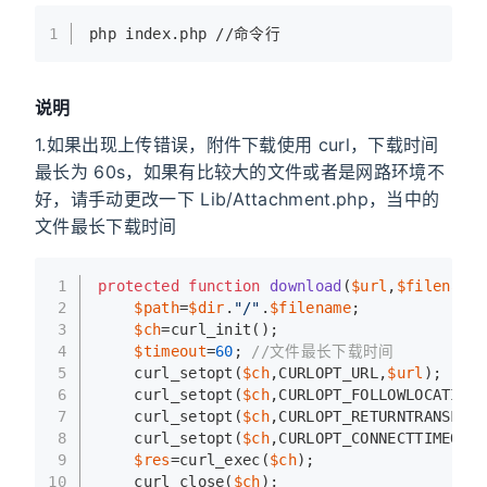
1
php index.php 
//
命令行
说明
1.如果出现上传错误，附件下载使用 curl，下载时间
最长为 60s，如果有比较大的文件或者是网路环境不
好，请手动更改一下 Lib/Attachment.php，当中的
文件最长下载时间
1
protected
function
download
(
$url
,
$filename
,
2
$path
=
$dir
.
"/"
.
$filename
;
3
$ch
=curl_init();
4
$timeout
=
60
; 
//文件最长下载时间
5
    curl_setopt(
$ch
,CURLOPT_URL,
$url
);
6
    curl_setopt(
$ch
,CURLOPT_FOLLOWLOCATION,
7
    curl_setopt(
$ch
,CURLOPT_RETURNTRANSFER,
8
    curl_setopt(
$ch
,CURLOPT_CONNECTTIMEOUT,
9
$res
=curl_exec(
$ch
);
10
    curl_close(
$ch
);