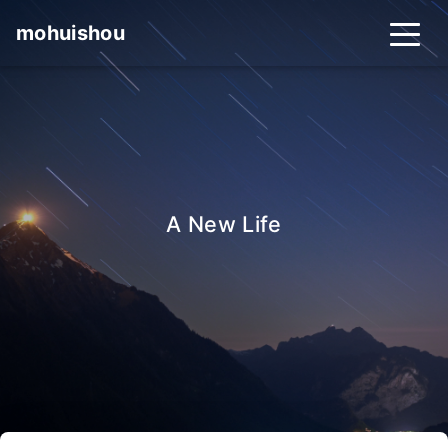
mohuishou
A New Life